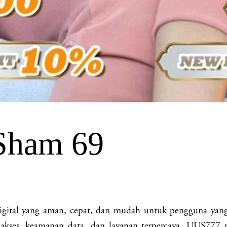
Sham 69
igital yang aman, cepat, dan mudah untuk pengguna yang
akses, keamanan data, dan layanan terpercaya, UUS777 me