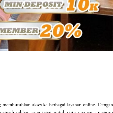
 membutuhkan akses ke berbagai layanan online. Dengan 
njadi pilihan yang tepat untuk siapa saja yang mencari 